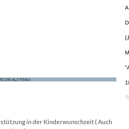
A
D
(
M
"
TE DIR ALS FRAU:
1
stützung in der Kinderwunschzeit ( Auch