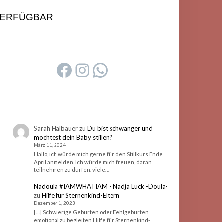
ERFÜGBAR
FACEBOOK
INSTAGRAM
WHATSAPP
Sarah Halbauer
zu
Du bist schwanger und
möchtest dein Baby stillen?
März 11, 2024
Hallo, ich würde mich gerne für den Stillkurs Ende
April anmelden. Ich würde mich freuen, daran
teilnehmen zu dürfen. viele…
Nadoula #IAMWHATIAM - Nadja Lück -Doula-
zu
Hilfe für Sternenkind-Eltern
Dezember 1, 2023
[…] Schwierige Geburten oder Fehlgeburten
emotional zu begleiten Hilfe für Sternenkind-