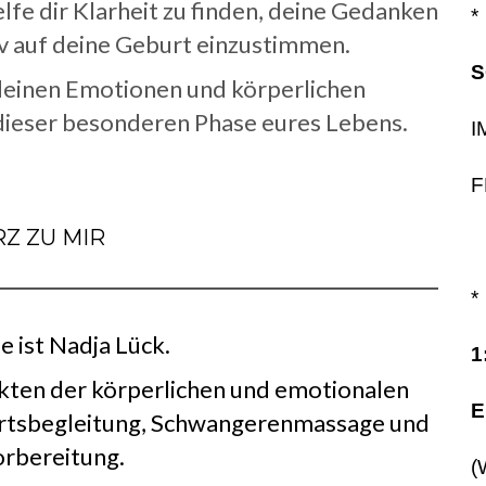
elfe dir Klarheit zu finden, deine Gedanken
*
iv auf deine Geburt einzustimmen.
S
ll deinen Emotionen und körperlichen
 dieser besonderen Phase eures Lebens.
I
F
Z ZU MIR
*
 ist Nadja Lück.
1
kten der körperlichen und emotionalen
E
urtsbegleitung, Schwangerenmassage und
vorbereitung.
(