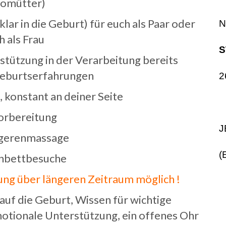
lomütter)
lar in die Geburt) für euch als Paar oder
N
h als Frau
S
tützung in der Verarbeitung bereits
eburtserfahrungen
2
 konstant an deiner Seite
vorbereitung
J
gerenmassage
(
bettbesuche
ung über längeren Zeitraum möglich !
uf die Geburt, Wissen für wichtige
otionale Unterstützung, ein offenes Ohr