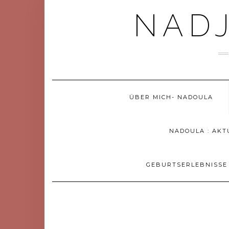
Skip
NADJ
to
content
ÜBER MICH- NADOULA
NADOULA : AKT
GEBURTSERLEBNISSE