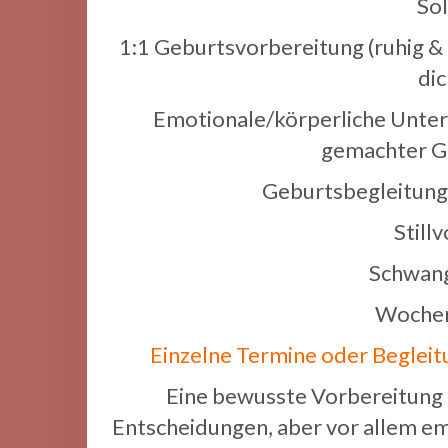
So
1:1 Geburtsvorbereitung (ruhig & k
dic
Emotionale/körperliche Unters
gemachter G
Geburtsbegleitung,
Still
Schwan
Wochen
Einzelne Termine oder Begleit
Eine bewusste Vorbereitung a
Entscheidungen, aber vor allem em