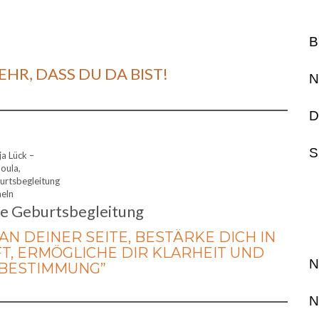
B
EHR, DASS DU DA BIST!
N
D
S
a Lück –
oula,
urtsbegleitung
eln
te Geburtsbegleitung
AN DEINER SEITE, BESTÄRKE DICH IN
T, ERMÖGLICHE DIR KLARHEIT UND
N
-BESTIMMUNG”
N