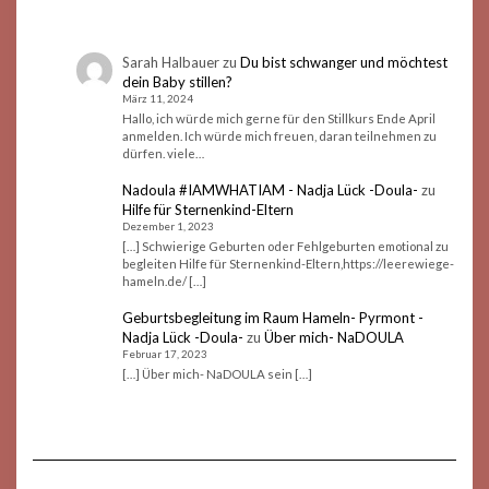
Sarah Halbauer
zu
Du bist schwanger und möchtest
dein Baby stillen?
März 11, 2024
Hallo, ich würde mich gerne für den Stillkurs Ende April
anmelden. Ich würde mich freuen, daran teilnehmen zu
dürfen. viele…
Nadoula #IAMWHATIAM - Nadja Lück -Doula-
zu
Hilfe für Sternenkind-Eltern
Dezember 1, 2023
[…] Schwierige Geburten oder Fehlgeburten emotional zu
begleiten Hilfe für Sternenkind-Eltern,https://leerewiege-
hameln.de/ […]
Geburtsbegleitung im Raum Hameln- Pyrmont -
Nadja Lück -Doula-
zu
Über mich- NaDOULA
Februar 17, 2023
[…] Über mich- NaDOULA sein […]