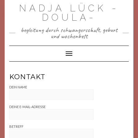
Skip
NADJA LÜCK -
to
content
DOULA-
begleitung durch schwangerschaft, geburt
und wochenbett
Toggle Navigation
KONTAKT
DEIN NAME
DEINE E-MAIL-ADRESSE
BETREFF