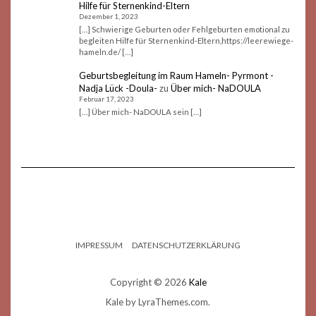
Hilfe für Sternenkind-Eltern
Dezember 1, 2023
[…] Schwierige Geburten oder Fehlgeburten emotional zu
begleiten Hilfe für Sternenkind-Eltern,https://leerewiege-
hameln.de/ […]
Geburtsbegleitung im Raum Hameln- Pyrmont -
Nadja Lück -Doula-
zu
Über mich- NaDOULA
Februar 17, 2023
[…] Über mich- NaDOULA sein […]
IMPRESSUM
DATENSCHUTZERKLÄRUNG
Copyright © 2026
Kale
Kale
by LyraThemes.com.