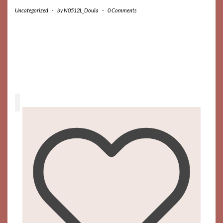
Uncategorized
-
by
N0512L_Doula
-
0 Comments