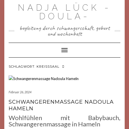
Skip
NADJA LÜCK -
to
content
DOULA-
begleitung durch schwangerschaft, geburt
und wochenbett
Toggle Navigation
SCHLAGWORT:
KREISSSAAL
Februar 26, 2024
SCHWANGERENMASSAGE NADOULA
HAMELN
Wohlfühlen mit Babybauch,
Schwangerenmassage in Hameln