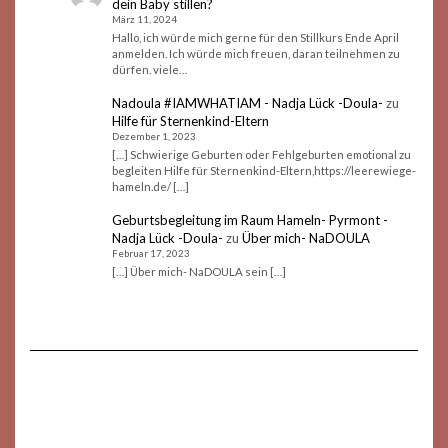
dein Baby stillen?
März 11, 2024
Hallo, ich würde mich gerne für den Stillkurs Ende April
anmelden. Ich würde mich freuen, daran teilnehmen zu
dürfen. viele…
Nadoula #IAMWHATIAM - Nadja Lück -Doula-
zu
Hilfe für Sternenkind-Eltern
Dezember 1, 2023
[…] Schwierige Geburten oder Fehlgeburten emotional zu
begleiten Hilfe für Sternenkind-Eltern,https://leerewiege-
hameln.de/ […]
Geburtsbegleitung im Raum Hameln- Pyrmont -
Nadja Lück -Doula-
zu
Über mich- NaDOULA
Februar 17, 2023
[…] Über mich- NaDOULA sein […]