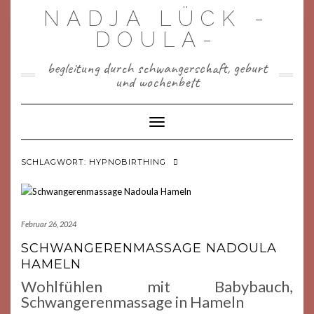
Skip
NADJA LÜCK -
to
content
DOULA-
begleitung durch schwangerschaft, geburt
und wochenbett
Toggle Navigation
SCHLAGWORT:
HYPNOBIRTHING
Februar 26, 2024
SCHWANGERENMASSAGE NADOULA
HAMELN
Wohlfühlen mit Babybauch,
Schwangerenmassage in Hameln