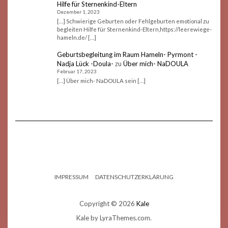
Hilfe für Sternenkind-Eltern
Dezember 1, 2023
[…] Schwierige Geburten oder Fehlgeburten emotional zu
begleiten Hilfe für Sternenkind-Eltern,https://leerewiege-
hameln.de/ […]
Geburtsbegleitung im Raum Hameln- Pyrmont -
Nadja Lück -Doula-
zu
Über mich- NaDOULA
Februar 17, 2023
[…] Über mich- NaDOULA sein […]
IMPRESSUM
DATENSCHUTZERKLÄRUNG
Copyright © 2026
Kale
Kale
by LyraThemes.com.