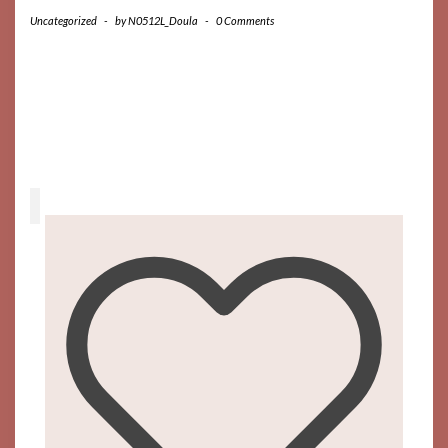
Uncategorized
-
by
N0512L_Doula
-
0 Comments